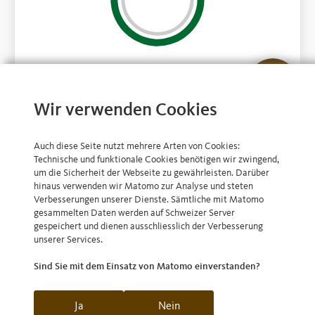
Telefon
Wir verwenden Cookies
Auch diese Seite nutzt mehrere Arten von Cookies:
Nachricht
Technische und funktionale Cookies benötigen wir zwingend,
um die Sicherheit der Webseite zu gewährleisten. Darüber
hinaus verwenden wir Matomo zur Analyse und steten
Verbesserungen unserer Dienste. Sämtliche mit Matomo
©
2026
Bernerland Bank AG
Termin
gesammelten Daten werden auf Schweizer Server
gespeichert und dienen ausschliesslich der Verbesserung
AGB
unserer Services.
Impressum
Standorte
Sind Sie mit dem Einsatz von Matomo einverstanden?
Rechtliche Hinweise
Ja
Nein